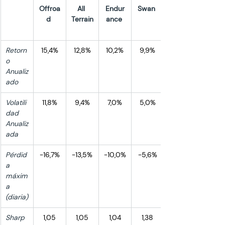
Offroa
All 
Endur
Swan 
d 
Terrain
ance 
Retorn
15,4%
12,8%
10,2%
9,9%
o 
Anualiz
ado
Volatili
11,8%
9,4%
7,0%
5,0%
dad 
Anualiz
ada
Pérdid
-16,7%
-13,5%
-10,0%
-5,6%
a 
máxim
a 
(diaria)
Sharp
1,05
1,05
1,04
1,38