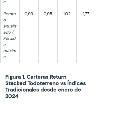
e
Retorn
0,93
0,95
1,02
1,77
o 
anualiz
ado / 
Pérdid
a 
máxim
a
Figura 1. Carteras Return 
Stacked Todoterreno vs Índices 
Tradicionales desde enero de 
2024