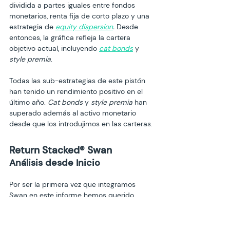
dividida a partes iguales entre fondos 
monetarios, renta fija de corto plazo y una 
estrategia de 
equity dispersion
.
 Desde 
entonces, la gráfica refleja la cartera 
objetivo actual, incluyendo 
cat bonds
 y 
style premia
.
Todas las sub-estrategias de este pistón 
han tenido un rendimiento positivo en el 
último año. 
Cat bonds
 y 
style premia
 han 
superado además al activo monetario 
desde que los introdujimos en las carteras.
Return Stacked
® 
Swan 
Análisis desde Inicio
Por ser la primera vez que integramos 
Swan en este informe hemos querido 
hacer foco en la estrategia analizando sus 
resultados hipotéticos desde el arranque 