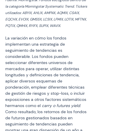
Fuente: Morningstar. Fondos escogidos dentro de 
la categoría Morningstar Systematic Trend. Tickers 
utilizados: ABYIX, AHLIX, AMFNX, AQMIX, CSAIX, 
EQCHX, EVOIX, GMSSX, LCSIX, LFMIX, LOTIX, MFTNX, 
PQTIX, QMHIX, RYIFX, SUPIX, WAVIX.  
La variación en cómo los fondos 
implementan una estrategia de 
seguimiento de tendencias es 
considerable. Los fondos pueden 
seleccionar diferentes universos de 
mercados para operar, utilizar distintas 
longitudes y definiciones de tendencia, 
aplicar diversos esquemas de 
ponderación, emplear diferentes técnicas 
de gestión de riesgos y stop-loss, o incluir 
exposiciones a otros factores sistemáticos 
hermanos como el 
carry o futures yield
. 
Como resultado, los retornos de los fondos 
de futuros gestionados basados en 
seguimiento de tendencias pueden 
mostrar una gran dispersión de un año a 