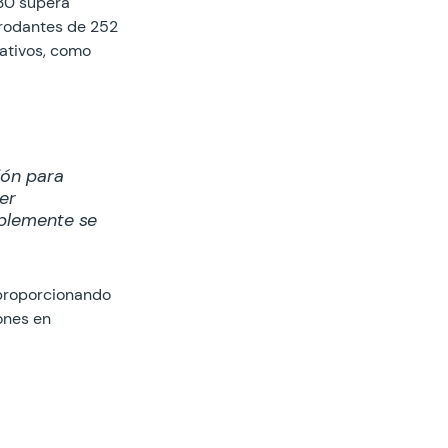
30 supera 
rodantes de 252 
ativos, como 
ión para 
er 
mplemente se 
 proporcionando 
ones en 