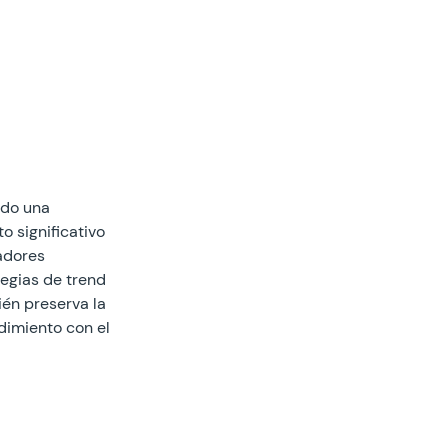
ndo una 
 significativo 
adores 
tegias de trend 
ién preserva la 
dimiento con el 