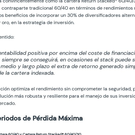
a convincentemente cómo la cartera Return Stacked® 60/40/
 contraparte tradicional 60/40 en términos de rendimientos 
los beneficios de incorporar un 30% de diversificadores altern
 oro, en la estrategia de inversión. 

entido:
tabilidad positiva por encima del coste de financiac
 siempre se conseguirá, en ocasiones el stack puede s
 medio y largo plazo el extra de retorno generado si
e la cartera indexada.
ación optimiza el rendimiento sin comprometer la seguridad,
olución más robusta y resiliente para el manejo de sus inversi
ercado.
riodos de Pérdida Máxima
rtera 60/40 y Cartera Return Stacked
®
 60/40/30