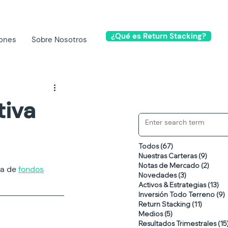
¿Qué es Return Stacking?
iones
Sobre Nosotros
tiva
Todos
(67)
67 entradas
Nuestras Carteras
(9)
9 ent
Notas de Mercado
(2)
2 ent
a de 
fondos
Novedades
(3)
3 entradas
Activos & Estrategias
(13)
13
Inversión Todo Terreno
(9)
Return Stacking
(11)
11 entr
Medios
(5)
5 entradas
Resultados Trimestrales
(15