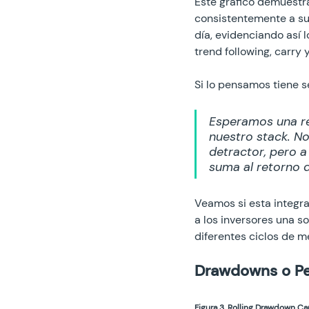
Este gráfico demuestr
consistentemente a su
día, evidenciando así 
trend following, carry y
Si lo pensamos tiene s
Esperamos una ren
nuestro stack. No
detractor, pero a
suma al retorno d
Veamos si esta integr
a los inversores una s
diferentes ciclos de m
Drawdowns o Pe
Figura 3. Rolling Drawdown Ca