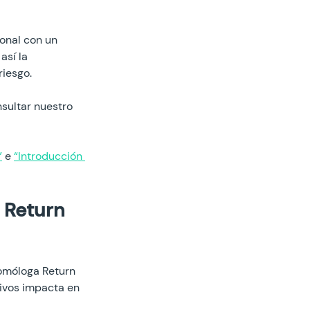
onal con un 
así la 
riesgo.
nsultar nuestro 
”
 e 
“Introducción 
 Return 
omóloga Return 
ivos impacta en 