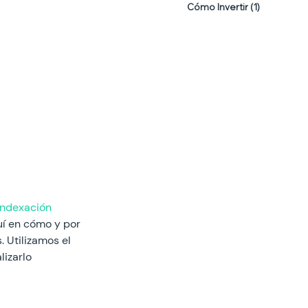
Cómo Invertir
(1)
1 entrada
indexación 
uí en cómo y por 
 Utilizamos el 
izarlo 