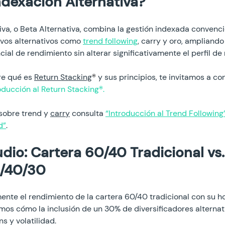
ndexación Alternativa?
iva, o Beta Alternativa, combina la gestión indexada convenci
ivos alternativos como 
trend following
, carry y oro, ampliando 
cial de rendimiento sin alterar significativamente el perfil de 
re qué es 
Return Stacking
®
 y sus principios, te invitamos a co
oducción al Return Stacking®.
sobre trend y 
carry
 consulta 
“Introducción al Trend Following
d”
.
dio: Cartera 60/40 Tradicional vs.
0/40/30
te el rendimiento de la cartera 60/40 tradicional con su h
mos cómo la inclusión de un 30% de diversificadores alternat