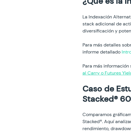
¿Qué es la I
La Indexación Alternat
stack adicional de act
diversificación y poten
Para más detalles sob
informe detallado
 Intr
Para más información 
al Carry o Futures Yiel
Caso de Estu
Stacked® 6
Comparamos gráficamen
Stacked®. Aquí analiza