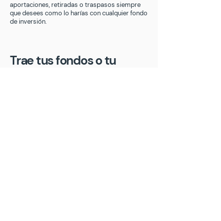
aportaciones, retiradas o traspasos siempre
que desees como lo harías con cualquier fondo
de inversión.
Trae tus fondos o tu
cartera de roboadvisor,
sin impacto fiscal
Si quieres traer tus fondos de inversión o tu
cartera de roboadvisor a Return Stacked
Portfolios, puedes hacerlo desde la web y app
de Andbank una vez hayas finalizado la
contratación.
Contacta con un experto 🡲