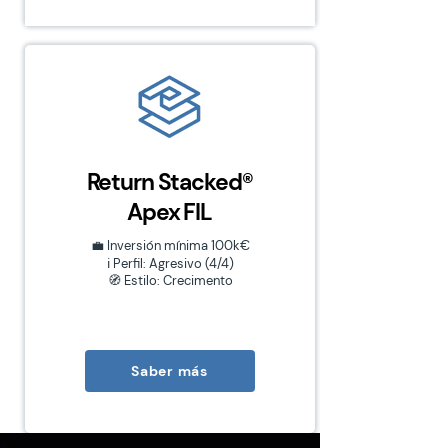
Return Stacked®
Apex FIL
💼 Inversión mínima 100k€
ℹ️ Perfil: Agresivo (4/4)
🧭 Estilo: Crecimento
Saber más