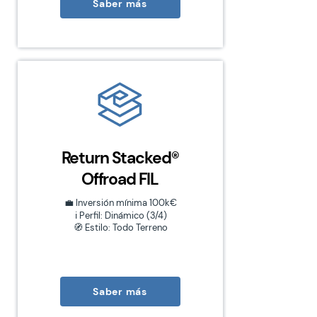
Saber más
Return Stacked®
Offroad FIL
💼 Inversión mínima 100k€​
ℹ️ Perfil: Dinámico (3/4)
🧭 Estilo: Todo Terreno
Saber más